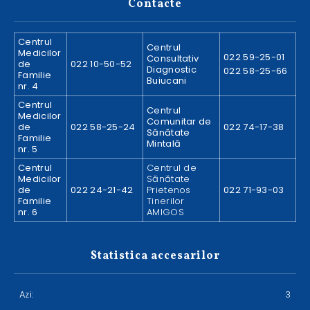
Contacte
Centrul
Centrul
Medicilor
022 59-25-01
Consultativ
de
022 10-50-52
Diagnostic
022 58-25-66
Familie
Buiucani
nr. 4
Centrul
Centrul
Medicilor
Comunitar de
de
022 58-25-24
022 74-17-38
Sănătate
Familie
Mintală
nr. 5
Centrul
Centrul de
Medicilor
Sănătate
de
022 24-21-42
Prietenos
022 71-93-03
Familie
Tinerilor
nr. 6
AMIGOS
Statistica accesarilor
Azi:
3