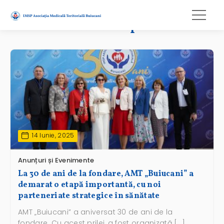
Maria Grapini
14 Iunie, 2025
Anunțuri și Evenimente
La 30 de ani de la fondare, AMT „Buiucani” a
demarat o etapă importantă, cu noi
parteneriate strategice în sănătate
AMT „Buiucani” a aniversat 30 de ani de la
fondare. Cu acest prilej, a fost organizată […]