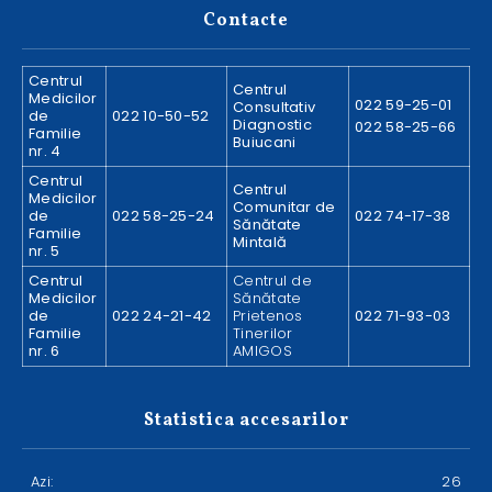
Contacte
Centrul
Centrul
Medicilor
022 59-25-01
Consultativ
de
022 10-50-52
Diagnostic
022 58-25-66
Familie
Buiucani
nr. 4
Centrul
Centrul
Medicilor
Comunitar de
de
022 58-25-24
022 74-17-38
Sănătate
Familie
Mintală
nr. 5
Centrul
Centrul de
Medicilor
Sănătate
de
022 24-21-42
Prietenos
022 71-93-03
Familie
Tinerilor
nr. 6
AMIGOS
Statistica accesarilor
Azi:
26