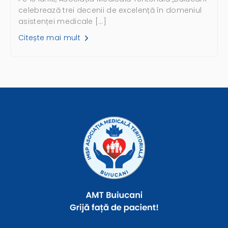
celebrează trei decenii de excelență în domeniul
asistenței medicale […]
Citește mai mult