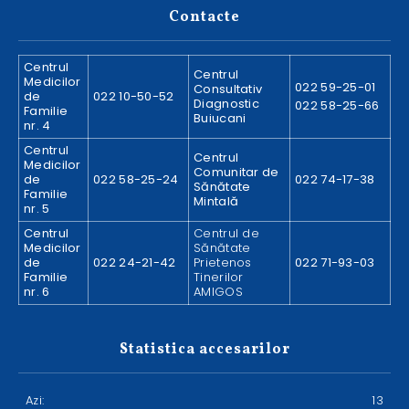
Contacte
Centrul
Centrul
Medicilor
022 59-25-01
Consultativ
de
022 10-50-52
Diagnostic
022 58-25-66
Familie
Buiucani
nr. 4
Centrul
Centrul
Medicilor
Comunitar de
de
022 58-25-24
022 74-17-38
Sănătate
Familie
Mintală
nr. 5
Centrul
Centrul de
Medicilor
Sănătate
de
022 24-21-42
Prietenos
022 71-93-03
Familie
Tinerilor
nr. 6
AMIGOS
Statistica accesarilor
Azi:
13