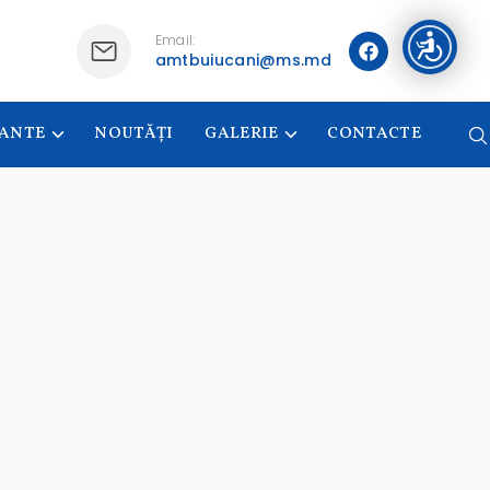
Email:
amtbuiucani@ms.md
CANTE
NOUTĂȚI
GALERIE
CONTACTE