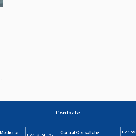
Contacte
022 59
 Medicilor
Centrul Consultativ
022 10-50-52