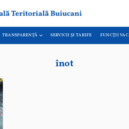
TRANSPARENȚĂ
SERVICII ȘI TARIFE
FUNCȚII VA
înot