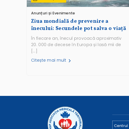
Anunțuri și Evenimente
Ziua mondială de prevenire a
înecului: Secundele pot salva o viață
În fiecare an, înecul provoacă aproximativ
20. 000 de decese în Europa și lasă mii de
[…]
Citește mai mult
Centrul