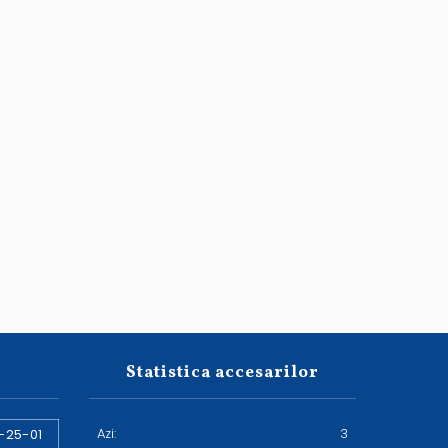
Statistica accesarilor
Azi:
3
-25-01