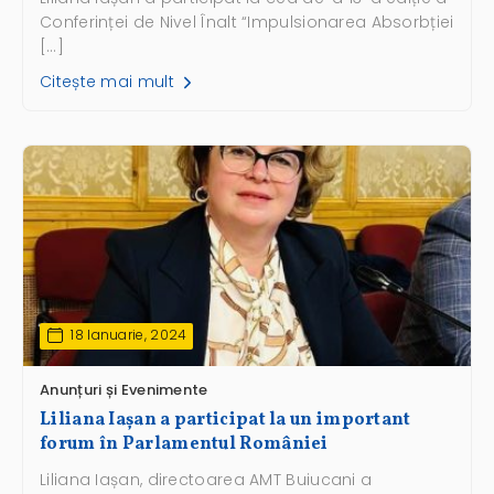
Conferinței de Nivel Înalt “Impulsionarea Absorbției
[…]
Citește mai mult
18 Ianuarie, 2024
Anunțuri și Evenimente
Liliana Iașan a participat la un important
forum în Parlamentul României
Liliana Iașan, directoarea AMT Buiucani a