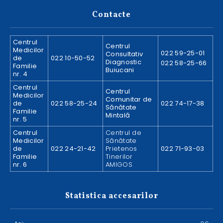
Contacte
Centrul
Centrul
Medicilor
022 59-25-01
Consultativ
de
022 10-50-52
Diagnostic
022 58-25-66
Familie
Buiucani
nr. 4
Centrul
Centrul
Medicilor
Comunitar de
de
022 58-25-24
022 74-17-38
Sănătate
Familie
Mintală
nr. 5
Centrul
Centrul de
Medicilor
Sănătate
de
022 24-21-42
Prietenos
022 71-93-03
Familie
Tinerilor
nr. 6
AMIGOS
Statistica accesarilor