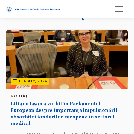
fonduri europene
19 Aprilie, 2024
NOUTĂȚI
Liliana Iașan a vorbit în Parlamentul
European despre importanța impulsionării
absorbției fondurilor europene în sectorul
medical
Liliana Iașan a participat la cea de-a 13-a ediție a