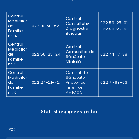
Centrul
Centrul
Medicilor
022 59-25-01
Consultativ
de
022 10-50-52
Diagnostic
022 58-25-66
Familie
Buiucani
nr. 4
Centrul
Centrul
Medicilor
Comunitar de
de
022 58-25-24
022 74-17-38
Sănătate
Familie
Mintală
nr. 5
Centrul
Centrul de
Medicilor
Sănătate
de
022 24-21-42
Prietenos
022 71-93-03
Familie
Tinerilor
nr. 6
AMIGOS
Statistica accesarilor
Azi:
1