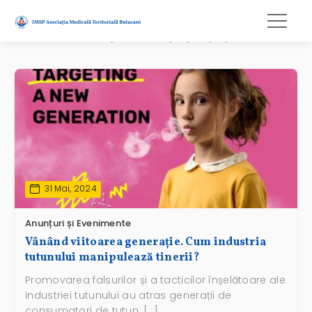
industria tutunului
31 Mai, 2024
Anunțuri și Evenimente
Vânând viitoarea generație. Cum industria
tutunului manipulează tinerii?
Promovarea falsurilor și a tacticilor înșelătoare ale
industriei tutunului au atras generații de
consumatori de tutun, […]