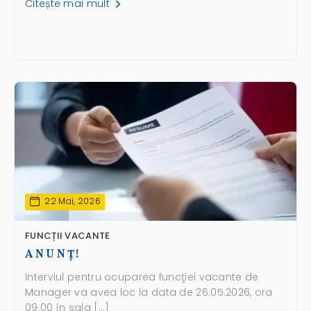
Citește mai mult
22 Mai, 2026
FUNCȚII VACANTE
A N U N Ţ!
Interviul pentru ocuparea funcţiei vacante de
Manager va avea loc la data de 26.05.2026, ora
09.00 în sala […]