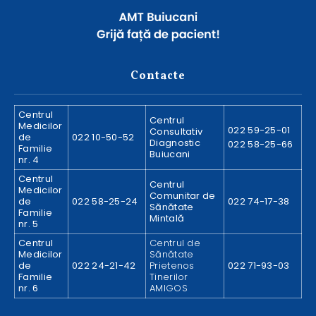
Contacte
Centrul
Centrul
Medicilor
022 59-25-01
Consultativ
de
022 10-50-52
Diagnostic
022 58-25-66
Familie
Buiucani
nr. 4
Centrul
Centrul
Medicilor
Comunitar de
de
022 58-25-24
022 74-17-38
Sănătate
Familie
Mintală
nr. 5
Centrul
Centrul de
Medicilor
Sănătate
de
022 24-21-42
Prietenos
022 71-93-03
Familie
Tinerilor
nr. 6
AMIGOS