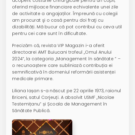
acoperit costurile chirurgicale pentru un copil,
oferind mijloace financiare echivalente unei zile
de activitate a angajaților. Împreună cu colegii
am procurat şi o casă pentru doi fraţi cu
dizabilități. Mă bucur că pot contribui cu ceva util
pentru cei care sunt în dificultate.
Precizăm că, revista VIP Magazin i-a oferit
directoarei AMT Buiucani trofeul „Omul Anului
2024”, la categoria „Management în sănătate ” –
o recunoaștere care subliniază contribuția ei
semnificativă în domeniul reformării asistenței
medicale primare.
Liliana Iașan s-a născut pe 22 aprilie 1973, raionul
Briceni, satul Corjeuți. A absolvit USMF „Nicolae
Testemițanu” și Școala de Management în
Sănătate Publică.