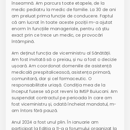
înseamnă. Am parcurs toate etapele, de la
medic pediatru la medic de familie. La 30 de ani
am preluat prima funcție de conducere. Faptul
că am lucrat în toate aceste poziții m-a ajutat
enorm în funcțiile manageriale, pentru că știu
exact prin ce trece un medic, ce provocări
întâmpină.
Am deținut funcția de viceministru al Sănătății.
Am fost invitată să o preiau, și nu a fost o decizie
ușoară. Am coordonat domeniile de asistență
medicală prespitalicească, asistența primară,
comunitară, dar și cel farmaceutic. O
responsabilitate uriașă. Condiția mea de la
început fusese să pot reveni la IMSP Buiucani. Am
suspendat contractul pe perioada în care am
fost viceministru și, odată încheiat mandatul, m-
am întors fără pauză.
Anul 2024 a fost unul plin. În ianuarie am
participat la Ediția a 11-a a forumului organizat la