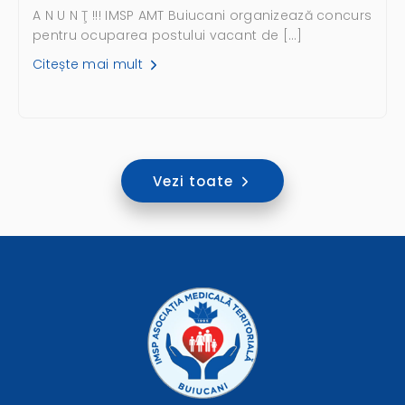
A N U N Ţ !!! IMSP AMT Buiucani organizează concurs
pentru ocuparea postului vacant de […]
Citește mai mult
Vezi toate