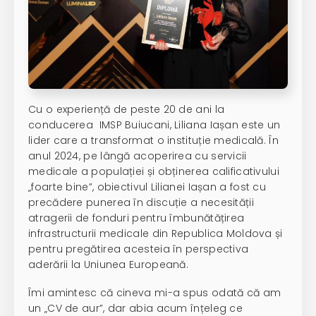
Cu o experiență de peste 20 de ani la
conducerea IMSP Buiucani, Liliana Iașan este un
lider care a transformat o instituție medicală. În
anul 2024, pe lângă acoperirea cu servicii
medicale a populației și obținerea calificativului
„foarte bine”, obiectivul Lilianei Iașan a fost cu
precădere punerea în discuție a necesității
atragerii de fonduri pentru îmbunătățirea
infrastructurii medicale din Republica Moldova și
pentru pregătirea acesteia în perspectiva
aderării la Uniunea Europeană.
Îmi amintesc că cineva mi-a spus odată că am
un „CV de aur”, dar abia acum înțeleg ce