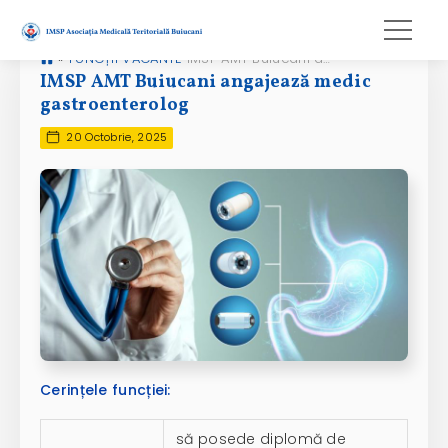
»
FUNCȚII VACANTE
IMSP AMT Buiucani angajează medic gastroenterolog
IMSP AMT Buiucani angajează medic
gastroenterolog
20 Octobrie, 2025
Cerințele funcției:
să posede diplomă de