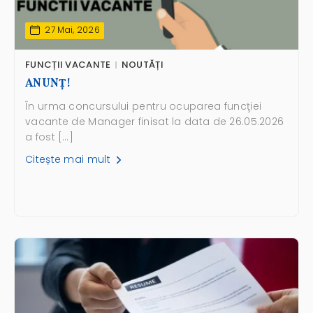
27 Mai, 2026
FUNCȚII VACANTE
NOUTĂȚI
ANUNŢ!
În urma concursului pentru ocuparea funcţiei
vacante de Manager finisat la data de 26.05.2026
a fost […]
Citește mai mult