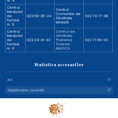
nr. 4
Centrul
Centrul
Medicilor
Comunitar de
de
022 58-25-24
022 74-17-38
Sănătate
Familie
Mintală
nr. 5
Centrul
Centrul de
Medicilor
Sănătate
de
022 24-21-42
Prietenos
022 71-93-03
Familie
Tinerilor
nr. 6
AMIGOS
Statistica accesarilor
Azi:
17
Săptămâna curentă:
17
Luna curentă:
596
Anul curent:
15715