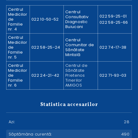
Centrul
Centrul
Medicilor
022 59-25-01
Consultativ
de
022 10-50-52
Diagnostic
022 58-25-66
Familie
Buiucani
nr. 4
Centrul
Centrul
Medicilor
Comunitar de
de
022 58-25-24
022 74-17-38
Sănătate
Familie
Mintală
nr. 5
Centrul
Centrul de
Medicilor
Sănătate
de
022 24-21-42
Prietenos
022 71-93-03
Familie
Tinerilor
nr. 6
AMIGOS
Statistica accesarilor
Azi:
28
Săptămâna curentă:
490