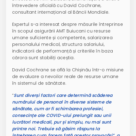
întrevedere oficială cu David Cochrane,
consultant internațional al Băncii Mondiale.
Expertul s-a interesat despre măsurile întreprinse
în scopul asigurării AMT Buiucani cu resurse
umane suficiente și competente, salarizarea
personalului medical, structura salariului,
indicatorii de performanță și criteriile în baza
cărora sunt stabiliți aceștia.
David Cochrane se află la Chișinău într-o misiune
de evaluare a nevoilor reale de resurse umane
în sistemul de sănătate.
“
Sunt diverși factori care determină scăderea
numărului de personal în diverse sisteme de
sănătate, cum ar fi schimbarea profesiei,
consecințe ale COVID-ului prelungit sau unii
lucrători medicali, pur și simplu, nu mai sunt
printre noi. Trebuie să găsim răspuns la
întrebarea cum facem față acestor provocări”, a