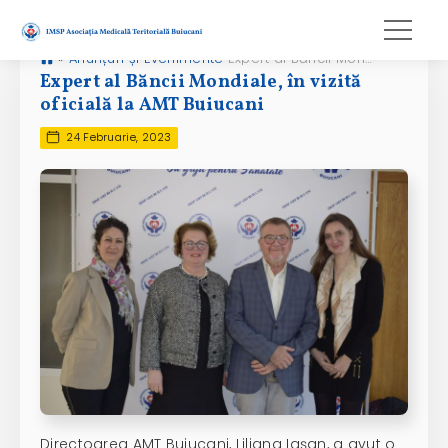
»
Anunțuri și Evenimente
Expert al Băncii Mondiale, în vizită oficială la AMT Buiucani
Expert al Băncii Mondiale, în vizită
oficială la AMT Buiucani
24 Februarie, 2023
Directoarea AMT Buiucani, Liliana Iașan, a avut o