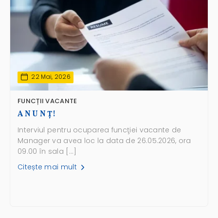
22 Mai, 2026
FUNCȚII VACANTE
A N U N Ţ!
Interviul pentru ocuparea funcţiei vacante de
Manager va avea loc la data de 26.05.2026, ora
09.00 în sala […]
Citește mai mult