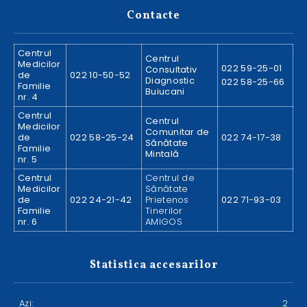
Contacte
Centrul
Centrul
Medicilor
022 59-25-01
Consultativ
de
022 10-50-52
Diagnostic
022 58-25-66
Familie
Buiucani
nr. 4
Centrul
Centrul
Medicilor
Comunitar de
de
022 58-25-24
022 74-17-38
Sănătate
Familie
Mintală
nr. 5
Centrul
Centrul de
Medicilor
Sănătate
de
022 24-21-42
Prietenos
022 71-93-03
Familie
Tinerilor
nr. 6
AMIGOS
Statistica accesarilor
Azi:
2