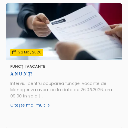
22 Mai, 2026
FUNCȚII VACANTE
A N U N Ţ!
Interviul pentru ocuparea funcţiei vacante de
Manager va avea loc la data de 26.05.2026, ora
09.00 în sala […]
Citește mai mult