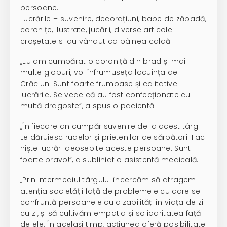
persoane.
Lucrările – suvenire, decorațiuni, babe de zăpadă,
coronițe, ilustrate, jucării, diverse articole
croșetate s-au vândut ca pâinea caldă.
„Eu am cumpărat o coroniță din brad și mai
multe globuri, voi înfrumuseța locuința de
Crăciun. Sunt foarte frumoase și calitative
lucrările. Se vede că au fost confecționate cu
multă dragoste”, a spus o pacientă.
„În fiecare an cumpăr suvenire de la acest târg.
Le dăruiesc rudelor și prietenilor de sărbători. Fac
niște lucrări deosebite aceste persoane. Sunt
foarte bravo!”, a subliniat o asistentă medicală.
„Prin intermediul târgului încercăm să atragem
atenția societății față de problemele cu care se
confruntă persoanele cu dizabilități în viața de zi
cu zi, și să cultivăm empatia și solidaritatea față
de ele. În același timp, acțiunea oferă posibilitate