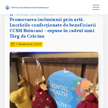
»
Anunțuri și Evenimente
Promovarea incluziunii prin artă. Lucrările confecționate de beneficiarii CCSM Buiucani – expuse în cadrul unui Târg de Crăciun
Promovarea incluziunii prin artă.
Lucrările confecționate de beneficiarii
CCSM Buiucani – expuse în cadrul unui
Târg de Crăciun
7 Decembrie, 2023