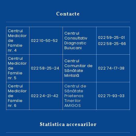
Contacte
Centrul
Centrul
Medicilor
022 59-25-01
Consultativ
de
022 10-50-52
Diagnostic
022 58-25-66
Familie
Buiucani
nr. 4
Centrul
Centrul
Medicilor
Comunitar de
de
022 58-25-24
022 74-17-38
Sănătate
Familie
Mintală
nr. 5
Centrul
Centrul de
Medicilor
Sănătate
de
022 24-21-42
Prietenos
022 71-93-03
Familie
Tinerilor
nr. 6
AMIGOS
Statistica accesarilor