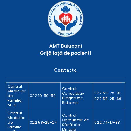
Contacte
Centrul
Centrul
Medicilor
022 59-25-01
Consultativ
de
022 10-50-52
Diagnostic
022 58-25-66
Familie
Buiucani
nr. 4
Centrul
Centrul
Medicilor
Comunitar de
de
022 58-25-24
022 74-17-38
Sănătate
Familie
Mintală