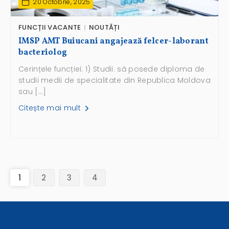
20 Octobrie, 2025
FUNCȚII VACANTE
NOUTĂȚI
IMSP AMT Buiucani angajează felcer-laborant
bacteriolog
Cerințele funcției: 1) Studii: să posede diploma de
studii medii de specialitate din Republica Moldova
sau […]
Citește mai mult
(current)
1
2
3
4