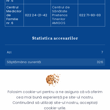
nr. 5
Centrul
Centrul de
Medicilor
Sănătate
de
022 24-21-42
Prietenos
022 71-93-03
Familie
Tinerilor
nr. 6
AMIGOS
Statistica accesarilor
Azi:
7
Săptămâna curentă:
326
Luna curentă:
408
Anul curent:
15527
Folosim cookie-uri pentru a ne asigura că vă oferim
cea mai bună experiență pe site-ul nostru.
Continuând să utilizați site-ul nostru, acceptați
© 2026 Instituția Medico-Sanitară Publică Asociația Medicală
cookie-urile.
Teritorială - Toate drepturile rezervate.