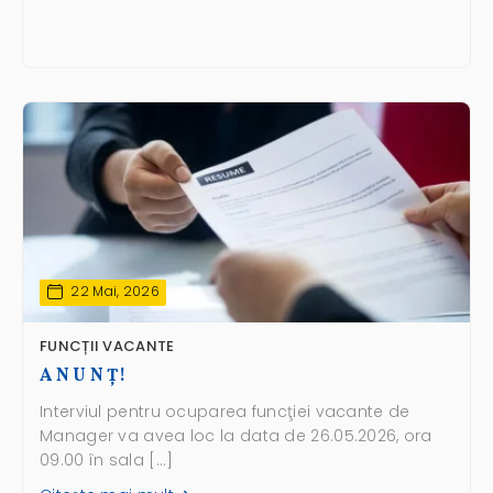
22 Mai, 2026
FUNCȚII VACANTE
A N U N Ţ!
Interviul pentru ocuparea funcţiei vacante de
Manager va avea loc la data de 26.05.2026, ora
09.00 în sala […]