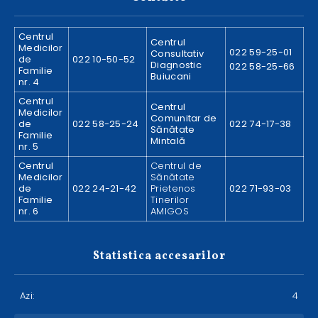
Centrul
Centrul
Medicilor
022 59-25-01
Consultativ
de
022 10-50-52
Diagnostic
022 58-25-66
Familie
Buiucani
nr. 4
Centrul
Centrul
Medicilor
Comunitar de
de
022 58-25-24
022 74-17-38
Sănătate
Familie
Mintală
nr. 5
Centrul
Centrul de
Medicilor
Sănătate
de
022 24-21-42
Prietenos
022 71-93-03
Familie
Tinerilor
nr. 6
AMIGOS
Statistica accesarilor
Azi:
4