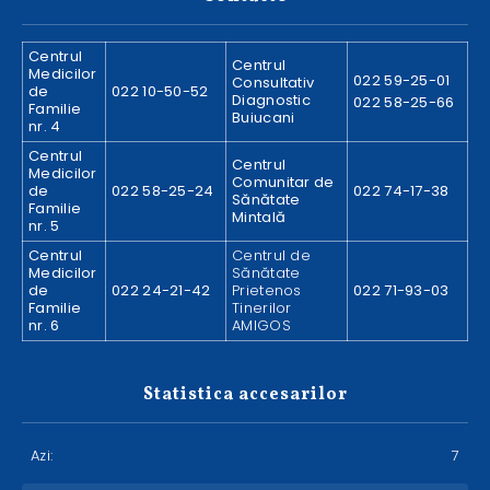
Centrul
Centrul
Medicilor
022 59-25-01
Consultativ
de
022 10-50-52
Diagnostic
022 58-25-66
Familie
Buiucani
nr. 4
Centrul
Centrul
Medicilor
Comunitar de
de
022 58-25-24
022 74-17-38
Sănătate
Familie
Mintală
nr. 5
Centrul
Centrul de
Medicilor
Sănătate
de
022 24-21-42
Prietenos
022 71-93-03
Familie
Tinerilor
nr. 6
AMIGOS
Statistica accesarilor
Azi:
7